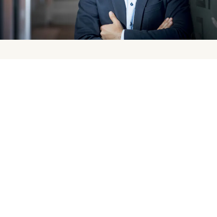
Czy pandemia zmieniła podejście firm d
zakupowych? Co się zmieniło?