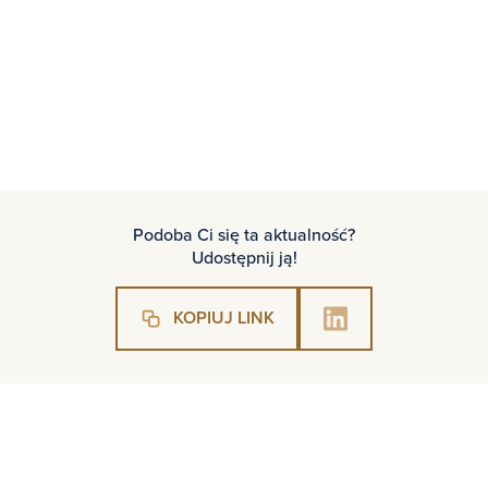
http://lodz.wyborcza.pl/lodz/7,15468
stawia‑na-vip‑ow.html?disableRedirects=tr
Podoba Ci się ta aktualność?
Udostępnij ją!
KOPIUJ LINK