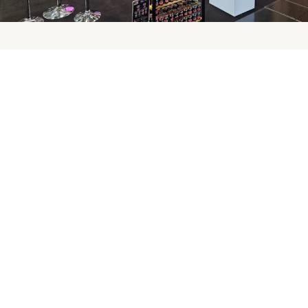
Kontakt dla mediów
Joanna Wiśniewska
Menedżer ds. marketingu i PR
j.wisniewska@avallon.pl
Agencja PR
Hagen PR
Wojciech Dziewit
wojtek@hagen.pl