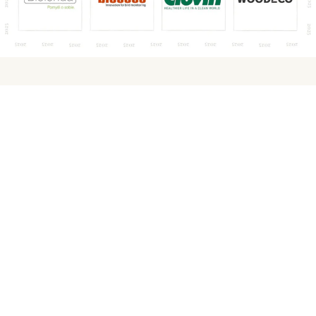
Kontakt dla mediów
Joanna Wiśniewska
Menedżer ds. marketingu i PR
j.wisniewska@avallon.pl
Agencja PR
Hagen PR
Wojciech Dziewit
wojtek@hagen.pl